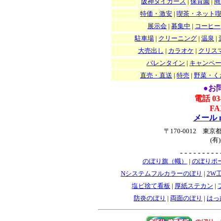
阪神タイガース
|
保育園
|
商
特価・激安
|
喫茶・ネット
展示会
|
募集中
|
コーヒー
駐車場
|
クリーニング
|
温泉
|
大売出し
|
カラオケ
|
クリス
バレンタイン
|
キャンペ
直売・直送
|
特売
|
野菜・く
●お
電話 03
FA
メール na
〒170-0012 
(
- - - - - - - - - 
のぼり旗（幟）
|
のぼりポ
Nシステムフルカラーのぼり
|
2W
塩ビ捨て看板
|
厚紙ステカン
|
防炎のぼり
|
両面のぼり
|
はっ