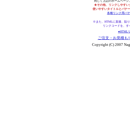
同じく上記のホームページ
★その他、リンクしやすい
使いやすいタイトルとバナ
各種リンク用バ
※また、HTMLに直接、貼
リンクコードを、す
●HTM
ご注文・お見積も
Copyright (C) 2007 Nag