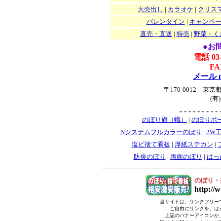
大売出し
|
カラオケ
|
クリス
バレンタイン
|
キャンペ
直売・直送
|
特売
|
野菜・く
●お
電話 03
FA
メール na
〒170-0012 
(
- - - - - - - - - 
のぼり旗（幟）
|
のぼりポ
Nシステムフルカラーのぼり
|
2W
塩ビ捨て看板
|
厚紙ステカン
|
防炎のぼり
|
両面のぼり
|
はっ
のぼり・
http://
当サイトは、リンクフリー
ご自由にリンクを、は
上記のバナーアイコンか