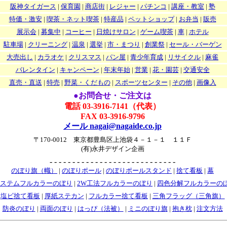
阪神タイガース
|
保育園
|
商店街
|
レジャー
|
パチンコ
|
講座・教室
|
塾
特価・激安
|
喫茶・ネット喫茶
|
特産品
|
ペットショップ
|
お弁当
|
販売
展示会
|
募集中
|
コーヒー
|
日焼けサロン
|
ゲーム喫茶
|
車
|
ホテル
駐車場
|
クリーニング
|
温泉
|
選挙
|
市・まつり
|
創業祭
|
セール・バーゲン
大売出し
|
カラオケ
|
クリスマス
|
パン屋
|
青少年育成
|
リサイクル
|
麻雀
バレンタイン
|
キャンペーン
|
年末年始
|
営業
|
花・園芸
|
交通安全
直売・直送
|
特売
|
野菜・くだもの
|
スポーツセンター
|
その他
|
画像入
●お問合せ・ご注文は
電話 03-3916-7141（代表）
FAX 03-3916-9796
メール nagai@nagaide.co.jp
〒170-0012 東京都豊島区上池袋４－１－１ １１Ｆ
(有)永井デザイン企画
- - - - - - - - - - - - - - - - - - - - - - - - - - - -
のぼり旗（幟）
|
のぼりポール
|
のぼりポールスタンド
|
捨て看板
|
幕
システムフルカラーのぼり
|
2W工法フルカラーのぼり
|
四色分解フルカラーの
塩ビ捨て看板
|
厚紙ステカン
|
フルカラー捨て看板
|
三角フラッグ（三角旗）
防炎のぼり
|
両面のぼり
|
はっぴ（法被）
|
ミニのぼり旗
|
抱き枕
|
注文方法