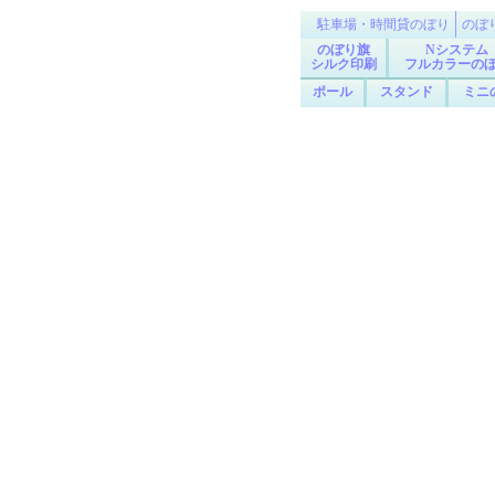
駐車場・時間貸のぼり
のぼ
のぼり旗
Nシステム
シルク印刷
フルカラーの
ポール
スタンド
ミニ