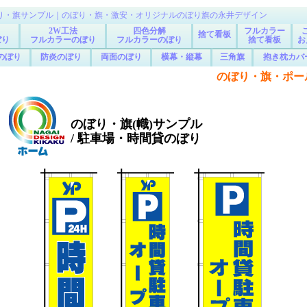
り・旗サンプル｜のぼり・旗・激安・オリジナルのぼり旗の永井デザイン
2W工法
四色分解
フルカラー
捨て看板
ぼり
フルカラーのぼり
フルカラーのぼり
捨て看板
お
のぼり
防炎のぼり
両面のぼり
横幕・縦幕
三角旗
抱き枕カバ
のぼり・旗・ポール
のぼり・旗(幟)サンプル
/ 駐車場・時間貸のぼり