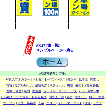
のぼり旗（幟）
サンプルページヘ戻る
↓のぼり旗サンブル↓
写真入フルカラー
|
不動産
|
オープンハウス
|
分譲中
|
見学会
|
売出し
賃貸
|
モデルルーム
|
住宅相談
|
リフォーム
|
現地
|
墓苑
|
入居者募集
食堂・飲食
|
焼肉
|
居酒屋
|
ラーメン・そば・うどん
|
CD・DVD・本
たい焼き・たこ焼き・お好み焼き
|
おでん・鍋
|
寿司
|
やきとり
|
餃子・中華
オープン
|
床屋・美容室
|
入会
|
エステ
|
フリーマーケット
|
環境
|
ドコモ