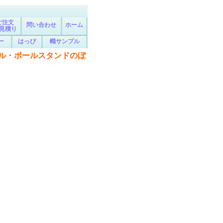
ご注文
問い合わせ
ホーム
見積り
ー
はっぴ
幟サンプル
・ポールスタンドのぼりの格安激安販売！