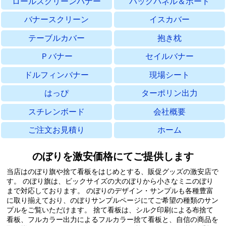
ロールスクリーンバナー
バックパネル＆ボード
バナースクリーン
イスカバー
テーブルカバー
抱き枕
Ｐバナー
セイルバナー
ドルフィンバナー
現場シート
はっぴ
ターポリン出力
スチレンボード
会社概要
ご注文お見積り
ホーム
のぼりを激安価格にてご提供します
当店はのぼり旗や捨て看板をはじめとする、販促グッズの激安店で
す。
のぼり旗は、ビックサイズの大のぼりから小さなミニのぼり
まで対応しております。
のぼりのデザイン・サンプルも各種豊富
に取り揃えており、のぼりサンプルページにてご希望の種類のサン
プルをご覧いただけます。
捨て看板は、シルク印刷による布捨て
看板、フルカラー出力によるフルカラー捨て看板と、自信の商品を