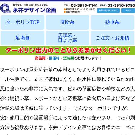
ターポリンTOP
横断幕
懸垂幕
店頭幕・
足場幕
ご注文・お見積
日よけ幕
ターポリンは屋外広告幕の素材としてよく利用されているビニ
ール生地です。丈夫で破れにくく、耐水性に優れているため雨
風に強いため非常に人気です。ビルの壁面広告や学校などの大
会出場祝い幕、スポーツなどの応援幕に飲食店の日よけ幕など
活躍の場は多岐に渡っています。 そんなターポリンですが、
実は使用目的や設置場所によって適した種類があり、また印刷
方法も複数あります。永井デザイン企画ではお客様のニーズに