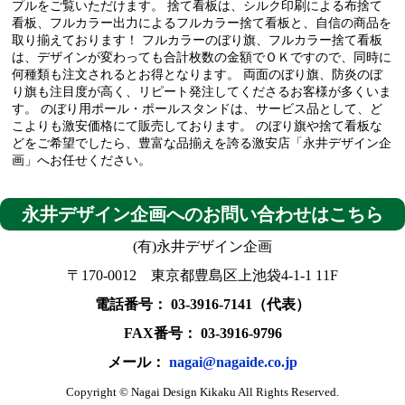
プルをご覧いただけます。
捨て看板は、シルク印刷による布捨て
看板、フルカラー出力によるフルカラー捨て看板と、自信の商品を
取り揃えております！
フルカラーのぼり旗、フルカラー捨て看板
は、デザインが変わっても合計枚数の金額でＯＫですので、同時に
何種類も注文されるとお得となります。
両面のぼり旗、防炎のぼ
り旗も注目度が高く、リピート発注してくださるお客様が多くいま
す。
のぼり用ポール・ポールスタンドは、サービス品として、ど
こよりも激安価格にて販売しております。
のぼり旗や捨て看板な
どをご希望でしたら、豊富な品揃えを誇る激安店「永井デザイン企
画」へお任せください。
永井デザイン企画へのお問い合わせはこちら
(有)永井デザイン企画
〒170-0012 東京都豊島区上池袋4-1-1 11F
電話番号： 03-3916-7141（代表）
FAX番号： 03-3916-9796
メール：
nagai@nagaide.co.jp
Copyright © Nagai Design Kikaku All Rights Reserved.