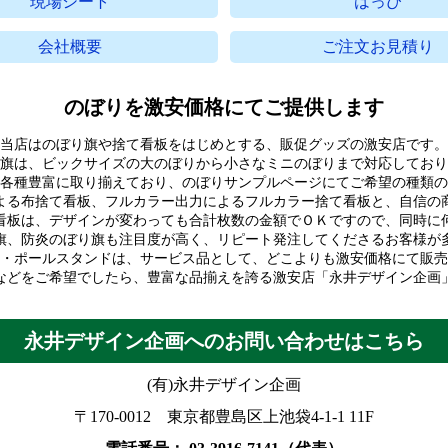
現場シート
はっぴ
会社概要
ご注文お見積り
のぼりを激安価格にてご提供します
当店はのぼり旗や捨て看板をはじめとする、販促グッズの激安店です。
旗は、ビックサイズの大のぼりから小さなミニのぼりまで対応しており
各種豊富に取り揃えており、のぼりサンプルページにてご希望の種類の
よる布捨て看板、フルカラー出力によるフルカラー捨て看板と、自信の
看板は、デザインが変わっても合計枚数の金額でＯＫですので、同時に
旗、防炎のぼり旗も注目度が高く、リピート発注してくださるお客様が
・ポールスタンドは、サービス品として、どこよりも激安価格にて販売
などをご希望でしたら、豊富な品揃えを誇る激安店「永井デザイン企画
永井デザイン企画へのお問い合わせはこちら
(有)永井デザイン企画
〒170-0012 東京都豊島区上池袋4-1-1 11F